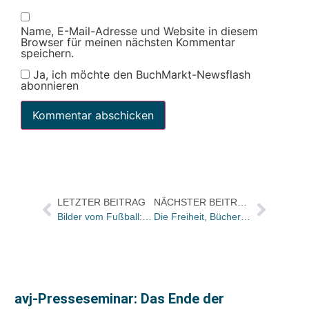
Name, E-Mail-Adresse und Website in diesem
Browser für meinen nächsten Kommentar
speichern.
Ja, ich möchte den BuchMarkt-Newsflash
abonnieren
LETZTER BEITRAG
NÄCHSTER BEITRAG
Bilder vom Fußball: Publishing United gegen BSB-Kickers
Die Freiheit, Bücher verkaufen zu können – hier eine Selbstverständlichkeit, in Afghanistan etwas Neues
avj-Presseseminar: Das Ende der