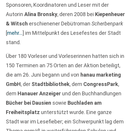
Sponsoren, Koordinatoren und Leser mit der
Autorin
Alina Bronsky
, deren 2008 bei
Kiepenheuer
& Witsch
erschienener Debütroman
Scherbenpark
[
mehr…
]
im Mittelpunkt des Lesefestes der Stadt
stand.
Über 180 Vorleser und Vorleserinnen hatten sich in
150 Terminen an 75 Orten an der Aktion beteiligt,
die am 26. Juni begann und von
hanau marketing
GmbH
, der
Stadtbibliothek
, dem
CongressPark
,
dem
Hanauer Anzeiger
und den Buchhandlungen
Bücher bei Dausien
sowie
Buchladen am
Freiheitsplatz
unterstützt wurde. Eine ganze
Stadt war im Lesefieber; ein Schwerpunkt lag dem
Thema gemäß in weiterführenden Schulen und