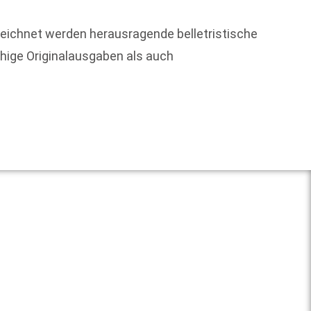
eichnet werden herausragende belletristische
hige Originalausgaben als auch
Um die
Weit