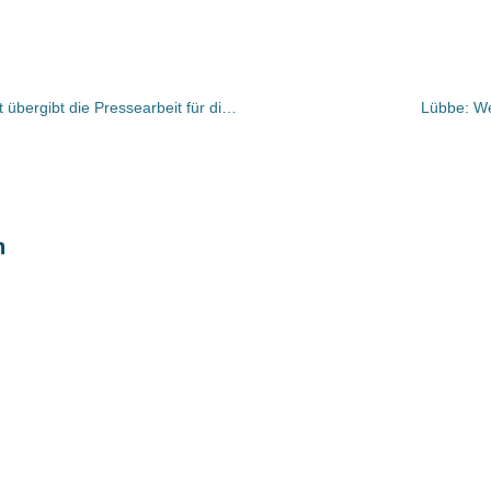
Die Schlütersche Verlagsgesellschaft übergibt die Pressearbeit für die humboldt Ratgeber-Reihe an Literaturtest
Lübbe: We
n