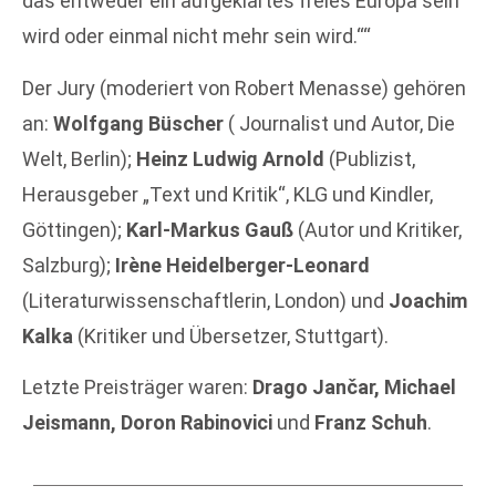
das entweder ein aufgeklärtes freies Europa sein
wird oder einmal nicht mehr sein wird.““
Der Jury (moderiert von Robert Menasse) gehören
an:
Wolfgang Büscher
( Journalist und Autor, Die
Welt, Berlin);
Heinz Ludwig Arnold
(Publizist,
Herausgeber „Text und Kritik“, KLG und Kindler,
Göttingen);
Karl-Markus Gauß
(Autor und Kritiker,
Salzburg);
Irène Heidelberger-Leonard
(Literaturwissenschaftlerin, London) und
Joachim
Kalka
(Kritiker und Übersetzer, Stuttgart).
Letzte Preisträger waren:
Drago Jančar, Michael
Jeismann, Doron Rabinovici
und
Franz Schuh
.