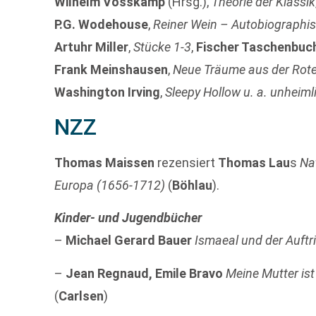
Wilhelm Vosskamp
(Hrsg.),
Theorie der Klassik
P.G. Wodehouse
,
Reiner Wein – Autobiographi
Artuhr Miller
,
Stücke 1-3
,
Fischer Taschenbuc
Frank Meinshausen
,
Neue Träume aus der Ro
Washington Irving
,
Sleepy Hollow u. a. unheim
NZZ
Thomas Maissen
rezensiert
Thomas Lau
s
Na
Europa (1656-1712)
(
Böhlau
).
Kinder- und Jugendbücher
–
Michael Gerard Bauer
Ismaeal und der Auftr
–
Jean Regnaud, Emile Bravo
Meine Mutter ist
(
Carlsen
)