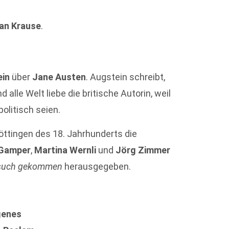
an Krause
.
ein
über
Jane Austen
. Augstein schreibt,
lle Welt liebe die britische Autorin, weil
politisch seien.
öttingen des 18. Jahrhunderts die
 Gamper
,
Martina Wernli
und
Jörg Zimmer
ersuch gekommen
herausgegeben.
genes