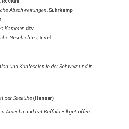
,
Reclam
sche Abschweifungen
,
Suhrkamp
h
ten Kammer
,
dtv
liche Geschichten
,
Insel
tion und Konfession in der Schweiz und in
itt der Seekühe
(
Hanser
)
 in Amerika und hat Buffalo Bill getroffen