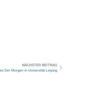
NÄCHSTER BEITRAG
s Der Morgen in Universität Leipzig
Mit „V