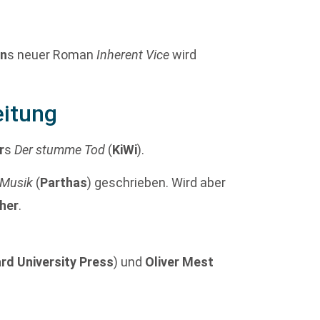
n
s neuer Roman
Inherent Vice
wird
eitung
r
s
Der stumme Tod
(
KiWi
).
 Musik
(
Parthas
) geschrieben. Wird aber
her
.
rd University Press
) und
Oliver Mest