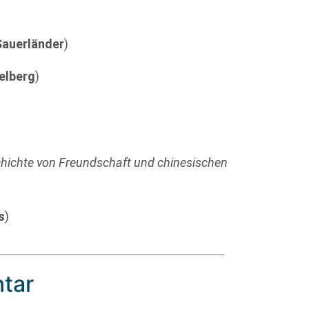
Sauerländer
)
elberg
)
schichte von Freundschaft und chinesischen
s
)
tar