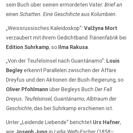
sein Buch über seinen ermordeten Vater:
Brief an
einen Schatten. Eine Geschihcte aus Kolumbien
.
„Weissrussisches Kaleidoskop“:
Valžyna Mort
verzaubert mit ihrem Gedichtband
Tränenfabrik
bei
Edition Suhrkamp
, so
Ilma Rakusa
.
„Von der Teufelsinsel nach Guantánamo“:
Louis
Begley
erkennt Parallelen zwischen der Affäre
Dreyfus und den Aktionen der Bush-Regierung, so
Oliver Pfohlmann
über Begleys Buch
Der Fall
Dreyus. Teufelsinsel, Guantánamo, Albtraum der
Geschichte
, das bei Suhrkamp erschienen ist.
Unter „Leidende Liebende“ berichtet
Urs Hafner
,
wie
Joseph Jung
in
Lydia Welti-Escher (1858–