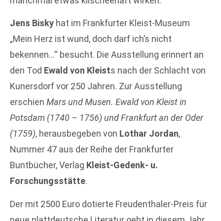
manchmal etwas klischeehaft wirken.
Jens Bisky
hat im Frankfurter Kleist-Museum
„Mein Herz ist wund, doch darf ich’s nicht
bekennen…“ besucht. Die Ausstellung erinnert an
den Tod
Ewald von Kleist
s nach der Schlacht von
Kunersdorf vor 250 Jahren. Zur Ausstellung
erschien
Mars und Musen. Ewald von Kleist in
Potsdam (1740 – 1756) und Frankfurt an der Oder
(1759)
, herausbegeben von
Lothar Jordan
,
Nummer 47 aus der Reihe der Frankfurter
Buntbücher, Verlag
Kleist-Gedenk- u.
Forschungsstätte
.
Der mit 2500 Euro dotierte Freudenthaler-Preis für
neue plattdeutsche Literatur geht in diesem Jahr