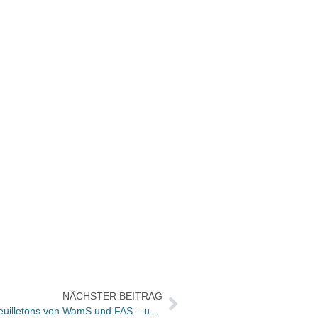
NÄCHSTER BEITRAG
Bücher und Autoren heute in den Feuilletons von WamS und FAS – und David Grossman schrieb „Weltliteratur“