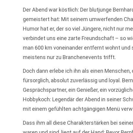
Der Abend war köstlich: Der blutjunge Bernhard
gemeistert hat: Mit seinem umwerfenden Ch
Humor hat er, der so viel Jüngere, nicht nur m
verbindet uns eine zarte Freundschaft – so w
man 600 km voneinander entfernt wohnt und 
meistens nur zu Branchenevents trifft.
Doch dann erlebe ich ihn als einen Menschen
fürsorglich, absolut zuverlässig und loyal. Ber
Gesprächspartner, ein Genießer, ein vorzüglic
Hobbykoch: Legendär der Abend in seiner Sch
mit einem gefühlten achtgängigen Menü verw
Dass ihm all diese Charakterstärken bei seine
waren und sind, liegt auf der Hand: Bevor Bern