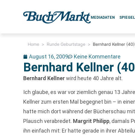
MEDIADATEN
SPIEGE
Home
>
Runde Geburtstage
>
Bernhard Kellner (40)
August 16, 2009
Keine Kommentare
Bernhard Kellner (40
Bernhard Kellner
wird heute 40 Jahre alt.
Ich glaube, es war vor ziemlich genau 13 Jahre
Kellner zum ersten Mal begegnet bin – in eine
hatte mich dort während der Bücherschau mit
Plausch verabredet.
Margrit Philipp
, damals P
ihn einfach mit: Er hatte gerade in ihrer Abtei