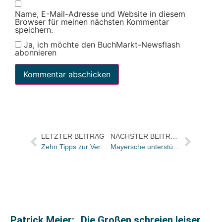
Name, E-Mail-Adresse und Website in diesem
Browser für meinen nächsten Kommentar
speichern.
Ja, ich möchte den BuchMarkt-Newsflash
abonnieren
LETZTER BEITRAG
NÄCHSTER BEITRAG
Zehn Tipps zur Verbesserung der Liquidität
Mayersche unterstützt Hotlist 2009: Preisgeld in Höhe von 5000 Euro für Independent Verlage
Patrick Meier: „Die Großen schreien leiser,