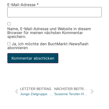
E-Mail-Adresse
*
Name, E-Mail-Adresse und Website in diesem
Browser für meinen nächsten Kommentar
speichern.
Ja, ich möchte den BuchMarkt-Newsflash
abonnieren
LETZTER BEITRAG
NÄCHSTER BEITRAG
Junge Zielgruppe: Titelliste der Sendung „quergelesen“ vom 6. September
Susanne Tenzler-Heusler startet heute „brandvorwerk_pr“