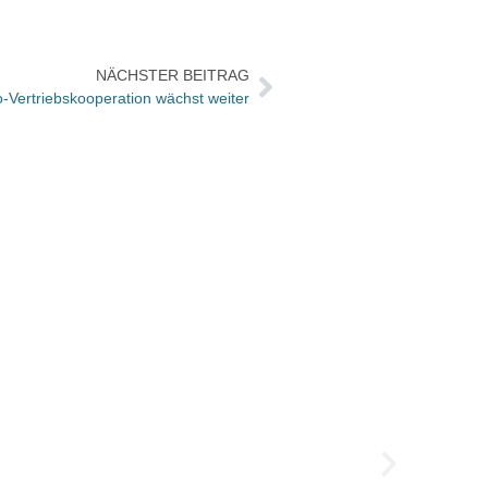
NÄCHSTER BEITRAG
io-Vertriebskooperation wächst weiter
Das w