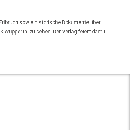
Auch b
 Erlbruch sowie historische Dokumente über
Mehr a
k Wuppertal zu sehen. Der Verlag feiert damit
Literat
Weit