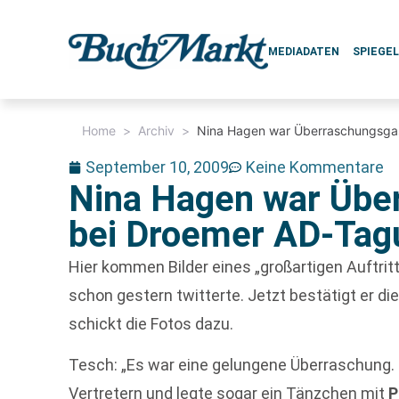
MEDIADATEN
SPIEGE
Home
>
Archiv
>
Nina Hagen war Überraschungsga
September 10, 2009
Keine Kommentare
Nina Hagen war Übe
bei Droemer AD-Tag
Hier kommen Bilder eines „großartigen Auftrit
schon gestern twitterte. Jetzt bestätigt er d
schickt die Fotos dazu.
Tesch: „Es war eine gelungene Überraschung. 
Vertretern und legte sogar ein Tänzchen mit
P