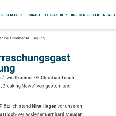
L-BESTSELLER
PODCAST
TITELSCHUTZ
BOD-BESTSELLER
NEWSL
st bei Droemer AD-Tagung
rraschungsgast
ung
ts“, wie
Droemer
GF
Christian Tesch
ie „Breaking News“ von gestern und
Plötzlich stand
Nina Hagen
vor unseren
attloch
-Verlagsleiter
Bernhard Meuser