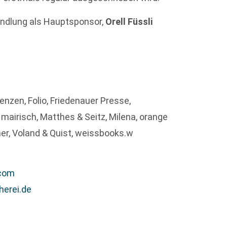
andlung als Hauptsponsor,
Orell Füssli
enzen, Folio, Friedenauer Presse,
 mairisch, Matthes & Seitz, Milena, orange
echer, Voland & Quist, weissbooks.w
com
herei.de