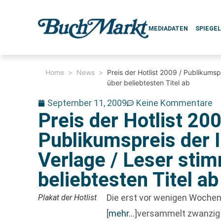
MEDIADATEN
SPIEGE
Home
>
News
>
Preis der Hotlist 2009 / Publikums
über beliebtesten Titel ab
September 11, 2009
Keine Kommentare
Preis der Hotlist 200
Publikumspreis der 
Verlage / Leser sti
beliebtesten Titel ab
Die erst vor wenigen Wochen
Plakat der Hotlist
[
mehr…
]
versammelt zwanzig