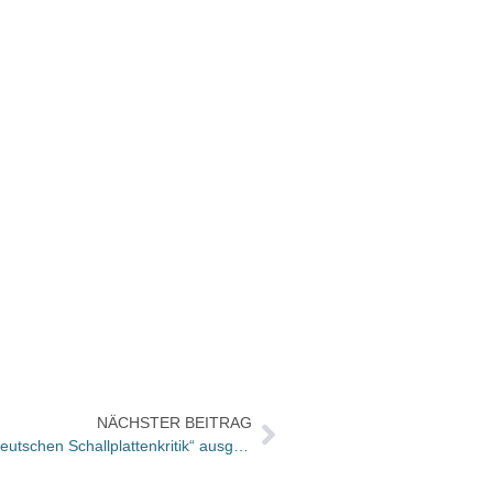
NÄCHSTER BEITRAG
Hör-Conrady mit „Jahrespreis der deutschen Schallplattenkritik“ ausgezeichnet