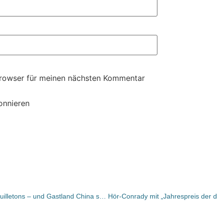
Browser für meinen nächsten Kommentar
onnieren
Bücher und Autoren heute in den Feuilletons – und Gastland China sorgt weiter für ungute Schlagzeilen