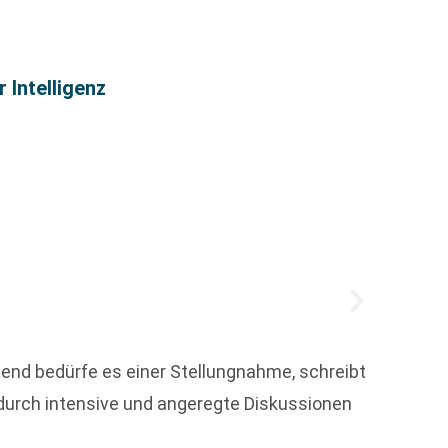
Carme
 Intelligenz
hend bedürfe es einer Stellungnahme, schreibt
e durch intensive und angeregte Diskussionen
Zum 1.
Digita