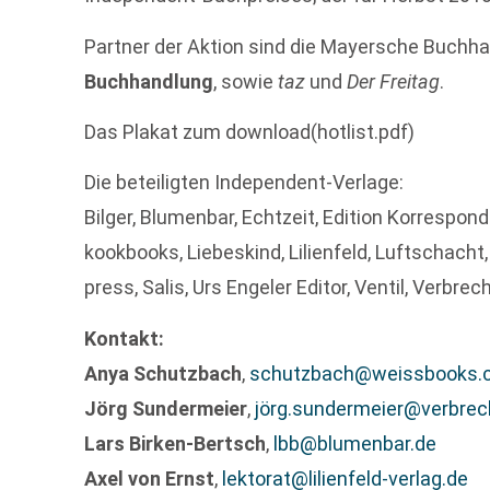
Partner der Aktion sind die Mayersche Buchh
Buchhandlung
, sowie
taz
und
Der Freitag
.
Das Plakat zum download(hotlist.pdf)
Die beteiligten Independent-Verlage:
Bilger, Blumenbar, Echtzeit, Edition Korrespond
kookbooks, Liebeskind, Lilienfeld, Luftschacht,
press, Salis, Urs Engeler Editor, Ventil, Verbr
Kontakt:
Anya Schutzbach
,
schutzbach@weissbooks.
Jörg Sundermeier
,
jörg.sundermeier@verbrec
Lars Birken-Bertsch
,
lbb@blumenbar.de
Axel von Ernst
,
lektorat@lilienfeld-verlag.de