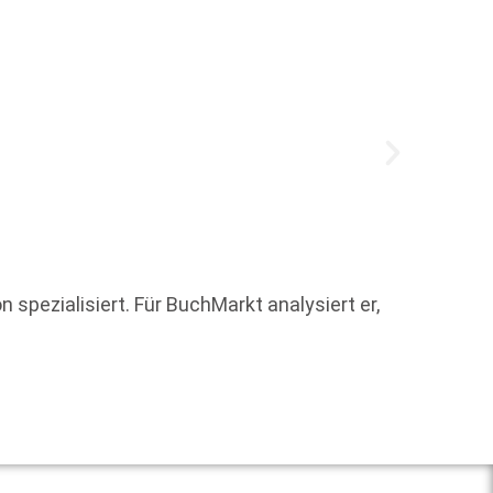
Welche
 spezialisiert. Für BuchMarkt analysiert er,
Weit