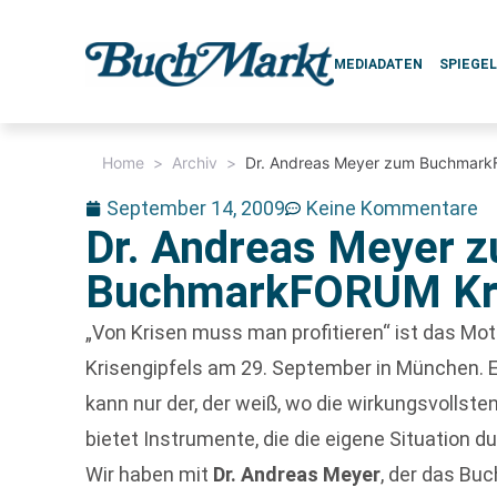
MEDIADATEN
SPIEGE
Home
>
Archiv
>
Dr. Andreas Meyer zum Buchmark
September 14, 2009
Keine Kommentare
Dr. Andreas Meyer 
BuchmarkFORUM Kri
„Von Krisen muss man profitieren“ ist das Mo
Krisengipfels am 29. September in München. E
kann nur der, der weiß, wo die wirkungsvolls
bietet Instrumente, die die eigene Situation d
Wir haben mit
Dr. Andreas Meyer
, der das B