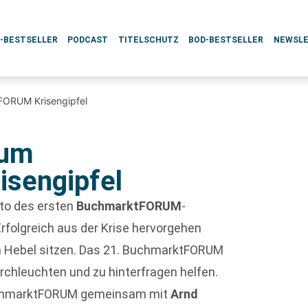
L-BESTSELLER
PODCAST
TITELSCHUTZ
BOD-BESTSELLER
NEWSL
FORUM Krisengipfel
zum
sengipfel
tto des ersten
BuchmarktFORUM
-
rfolgreich aus der Krise hervorgehen
ten Hebel sitzen. Das 21. BuchmarktFORUM
urchleuchten und zu hinterfragen helfen.
uchmarktFORUM gemeinsam mit
Arnd