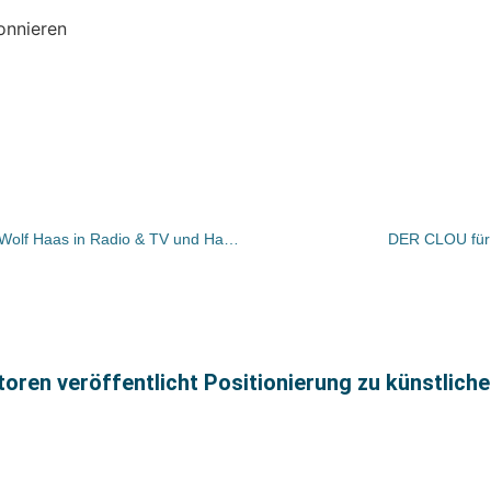
onnieren
Siegfried Lenz bei Wickerts Bücher, Wolf Haas in Radio & TV und Hans Otto Bräutigam im NDR
DER CLOU für
ren veröffentlicht Positionierung zu künstlicher