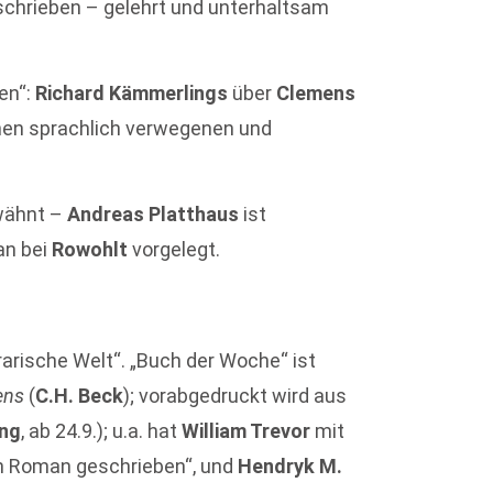
chrieben – gelehrt und unterhaltsam
nen“:
Richard Kämmerlings
über
Clemens
inen sprachlich verwegenen und
wähnt –
Andreas Platthaus
ist
an bei
Rowohlt
vorgelegt.
erarische Welt“. „Buch der Woche“ ist
ens
(
C.H. Beck
); vorabgedruckt wird aus
ing
, ab 24.9.); u.a. hat
William Trevor
mit
en Roman geschrieben“, und
Hendryk M.