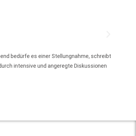
hend bedürfe es einer Stellungnahme, schreibt
e durch intensive und angeregte Diskussionen
Christ
Weit