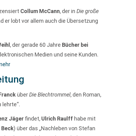
zensiert
Collum McCann
, der in
Die große
nd er lobt vor allem auch die Übersetzung
eihl
, der gerade 60 Jahre
Bücher bei
 elektronischen Medien und seine Kunden.
 mehr
eitung
 Franck
über
Die Blechtrommel
, den Roman,
 lehrte“.
enz Jäger
findet,
Ulrich Raulff
habe mit
. Beck
) über das „Nachleben von Stefan