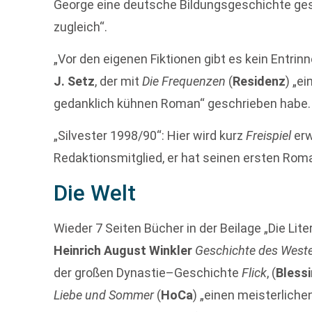
George eine deutsche Bildungsgeschichte ges
zugleich“.
„Vor den eigenen Fiktionen gibt es kein Entrin
J. Setz
, der mit
Die Frequenzen
(
Residenz
) „e
gedanklich kühnen Roman“ geschrieben habe.
„Silvester 1998/90“: Hier wird kurz
Freispiel
er
Redaktionsmitglied, er hat seinen ersten Rom
Die Welt
Wieder 7 Seiten Bücher in der Beilage „Die Lit
Heinrich August Winkler
Geschichte des West
der großen Dynastie–Geschichte
Flick
, (
Bless
Liebe und Sommer
(
HoCa
) „einen meisterlich