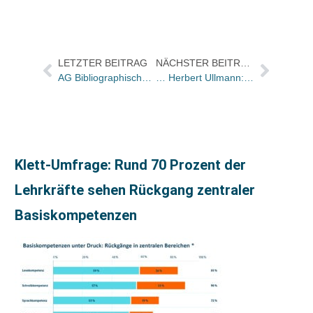
LETZTER BEITRAG
NÄCHSTER BEITRAG
AG Bibliographisches Institut wird GmbH
… Herbert Ullmann: Drei Titel von der Jury des Deutschen Fotobuchpreises mit der Auszeichnung „Nominiert 2010“ gekürt
Klett-Umfrage: Rund 70 Prozent der
Lehrkräfte sehen Rückgang zentraler
Basiskompetenzen