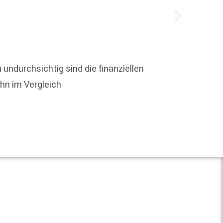
Der Mü
unter 
 undurchsichtig sind die finanziellen
besteh
ohn im Vergleich
Weit