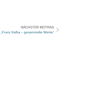
NÄCHSTER BEITRAG
t „Franz Kafka – gesammelte Werke“
Verlag