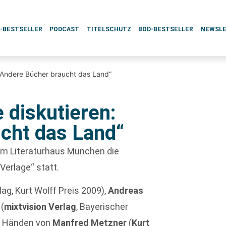
L-BESTSELLER
PODCAST
TITELSCHUTZ
BOD-BESTSELLER
NEWSL
„Andere Bücher braucht das Land“
 diskutieren:
cht das Land“
im Literaturhaus München die
erlage“ statt.
lag, Kurt Wolff Preis 2009),
Andreas
l
(
mixtvision Verlag
, Bayerischer
en Händen von
Manfred Metzner
(
Kurt