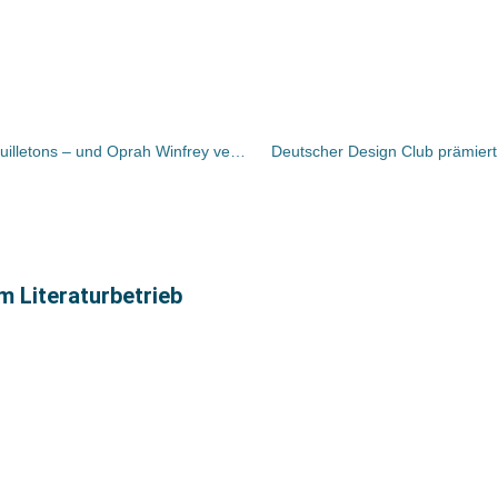
Bücher und Autoren heute in den Feuilletons – und Oprah Winfrey verlässt die Showbühne…vorerst
Deutscher Design Club prämier
m Literaturbetrieb