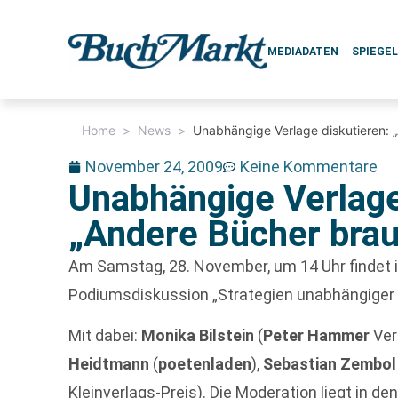
MEDIADATEN
SPIEGE
Home
>
News
>
Unabhängige Verlage diskutieren: 
November 24, 2009
Keine Kommentare
Unabhängige Verlage
„Andere Bücher brau
Am Samstag, 28. November, um 14 Uhr findet 
Podiumsdiskussion „Strategien unabhängiger V
Mit dabei:
Monika Bilstein
(
Peter Hammer
Ver
Heidtmann
(
poetenladen
),
Sebastian Zembo
Kleinverlags-Preis). Die Moderation liegt in d