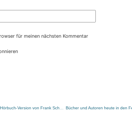
Browser für meinen nächsten Kommentar
onnieren
Hörverlag jetzt mit einem Trailer zur Hörbuch-Version von Frank Schätzings „Limit“ in unserem Special online