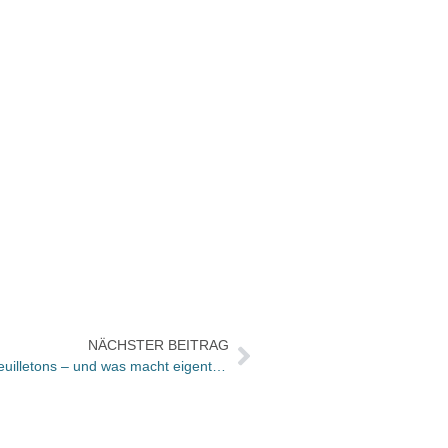
NÄCHSTER BEITRAG
Bücher und Autoren heute in den Feuilletons – und was macht eigentlich Zippert den ganzen Tag?