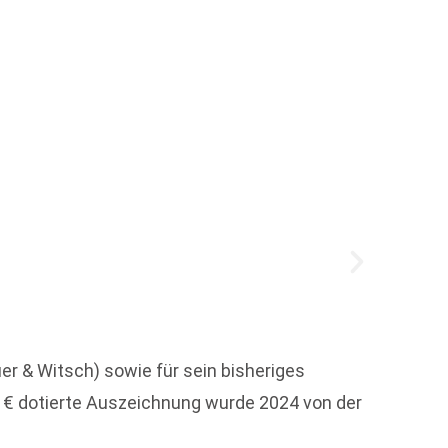
Neuer
r & Witsch) sowie für sein bisheriges
Mit ei
 € dotierte Auszeichnung wurde 2024 von der
Schöne
Liebe