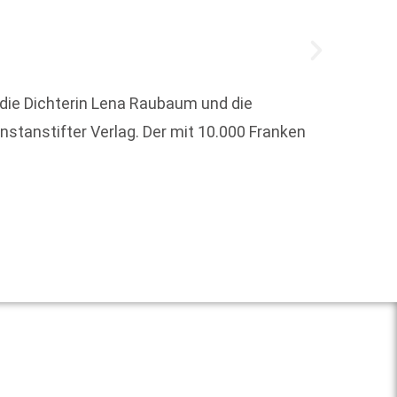
, die Dichterin Lena Raubaum und die
Der Ge
nstanstifter Verlag. Der mit 10.000 Franken
Aufsti
erfolg
Weit