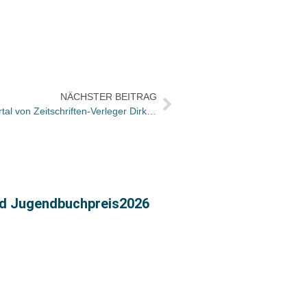
NÄCHSTER BEITRAG
EatSmarter heißt das neue Kochportal von Zeitschriften-Verleger Dirk Manthey
Konst
nd Jugendbuchpreis2026