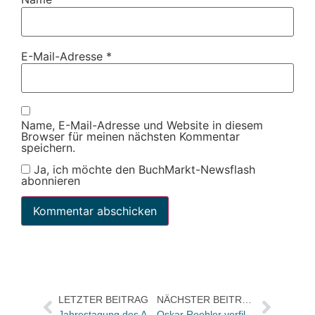
E-Mail-Adresse
*
Name, E-Mail-Adresse und Website in diesem
Browser für meinen nächsten Kommentar
speichern.
Ja, ich möchte den BuchMarkt-Newsflash
abonnieren
LETZTER BEITRAG
NÄCHSTER BEITRAG
Jahrestagung des AkV hat in Berlin begonnen
Oskar Roehler verfilmt Biografie des Hauptdarstellers von „Jud Süß“