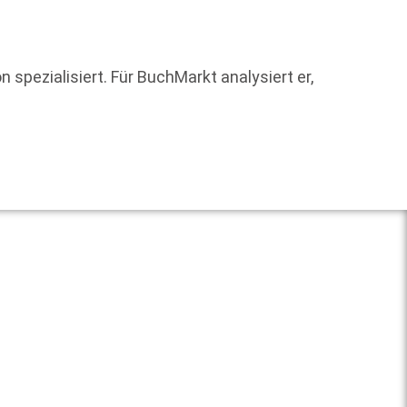
Joachi
 spezialisiert. Für BuchMarkt analysiert er,
Gesamt
Dr. Kar
Weit