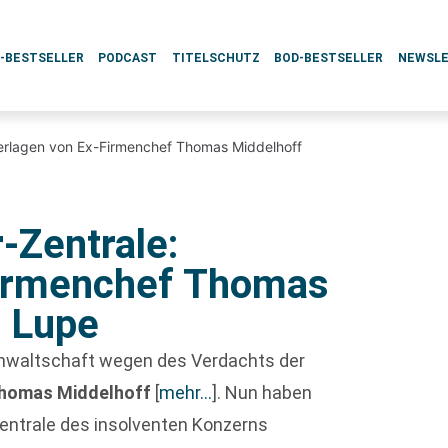
L-BESTSELLER
PODCAST
TITELSCHUTZ
BOD-BESTSELLER
NEWSL
nterlagen von Ex-Firmenchef Thomas Middelhoff
r-Zentrale:
Firmenchef Thomas
r Lupe
sanwaltschaft wegen des Verdachts der
homas Middelhoff
[
mehr…
]
. Nun haben
Zentrale des insolventen Konzerns