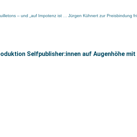
Bücher und Autoren heute in den Feuilletons – und „auf Impotenz ist kein Verlass“
produktion Selfpublisher:innen auf Augenhöhe mit