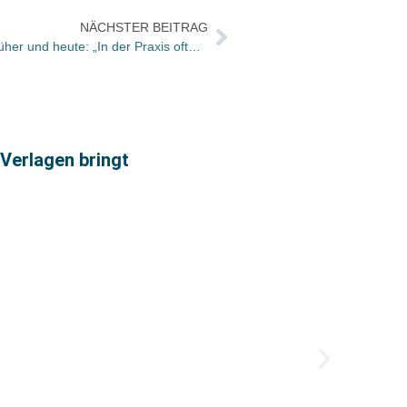
NÄCHSTER BEITRAG
Jürgen Kühnert zur Preisbindung früher und heute: „In der Praxis oftmals Eigeninteressen untergeordnet“
Joach
 Verlagen bringt