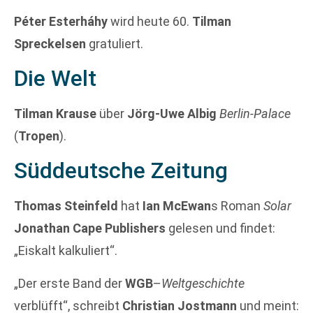
Péter Esterháhy
wird heute 60.
Tilman
Spreckelsen
gratuliert.
Die Welt
Tilman Krause
über
Jörg-Uwe Albig
Berlin-Palace
(
Tropen
).
Süddeutsche Zeitung
Thomas Steinfeld
hat
Ian McEwan
s Roman
Solar
Jonathan Cape Publishers
gelesen und findet:
„Eiskalt kalkuliert“.
„Der erste Band der
WGB
–
Weltgeschichte
verblüfft“, schreibt
Christian Jostmann
und meint: