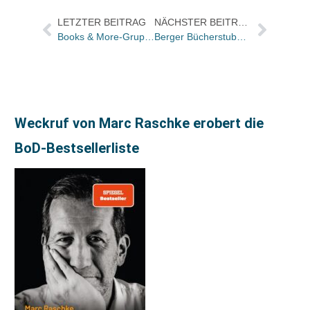
LETZTER BEITRAG
NÄCHSTER BEITRAG
Books & More-Gruppe geht mit 300 qm auch nach Grevenbroich – und „ist schneller als Amazon“
Berger Bücherstube lud zu Spaziergang und Lesung
Weckruf von Marc Raschke erobert die
BoD-Bestsellerliste