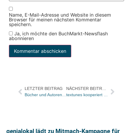
Name, E-Mail-Adresse und Website in diesem
Browser für meinen nächsten Kommentar
speichern.
Ja, ich möchte den BuchMarkt-Newsflash
abonnieren
LETZTER BEITRAG
NÄCHSTER BEITRAG
Bücher und Autoren heute in den Feuilletons – und Teile des umstrittenen Kafka-Nachlasses wurden geklaut
textunes kooperiert mit Oetinger
genialokal lädt zu Mitmach-Kampagne für