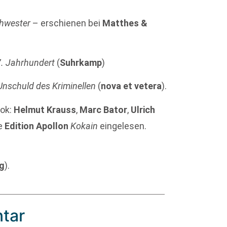
hwester
– erschienen bei
Matthes &
7. Jahrhundert
(
Suhrkamp
)
Unschuld des Kriminellen
(
nova et vetera
).
ook:
Helmut Krauss
,
Marc Bator
,
Ulrich
ie
Edition Apollon
Kokain
eingelesen.
ng
).
tar