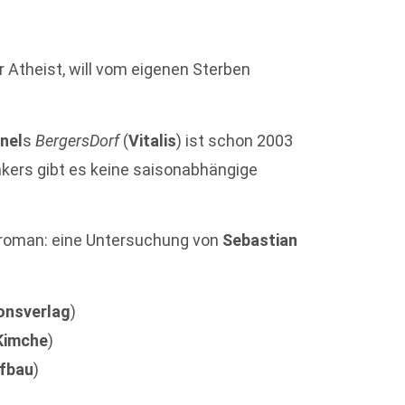
er Atheist, will vom eigenen Sterben
nel
s
BergersDorf
(
Vitalis
) ist schon 2003
kers gibt es keine saisonabhängige
alroman: eine Untersuchung von
Sebastian
onsverlag
)
Kimche
)
fbau
)