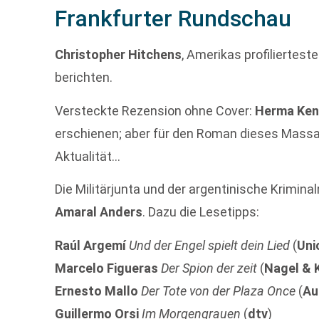
Frankfurter Rundschau
Christopher Hitchens
, Amerikas profiliertest
berichten.
Versteckte Rezension ohne Cover:
Herma Ken
erschienen; aber für den Roman dieses Massa
Aktualität…
Die Militärjunta und der argentinische Krimin
Amaral Anders
. Dazu die Lesetipps:
Raúl Argemí
Und der Engel spielt dein Lied
(
Uni
Marcelo Figueras
Der Spion der zeit
(
Nagel & 
Ernesto Mallo
Der Tote von der Plaza Once
(
Au
Guillermo Orsi
Im Morgengrauen
(
dtv
)