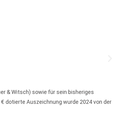
r & Witsch) sowie für sein bisheriges
Welche
 € dotierte Auszeichnung wurde 2024 von der
Weit