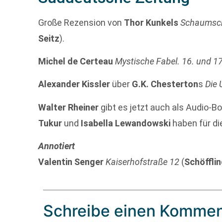
Große Rezension von
Thor Kunkels
Schaumsc
Seitz
).
Michel de Certeau
Mystische Fabel. 16. und 1
Alexander Kissler
über
G.K. Chesterton
s
Die 
Walter Rheiner
gibt es jetzt auch als Audio-B
Tukur
und
Isabella Lewandowski
haben für d
Annotiert
Valentin Senger
Kaiserhofstraße 12
(
Schöffli
Schreibe einen Kommen