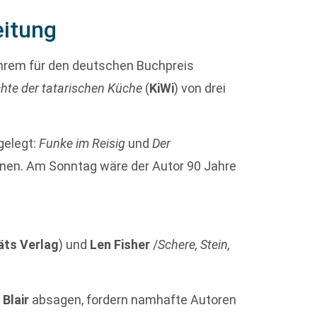
eitung
 ihrem für den deutschen Buchpreis
chte der tatarischen Küche
(
KiWi
) von drei
gelegt:
Funke im Reisig
und
Der
nen. Am Sonntag wäre der Autor 90 Jahre
äts Verlag
) und
Len Fisher
/
Schere, Stein,
 Blair
absagen, fordern namhafte Autoren