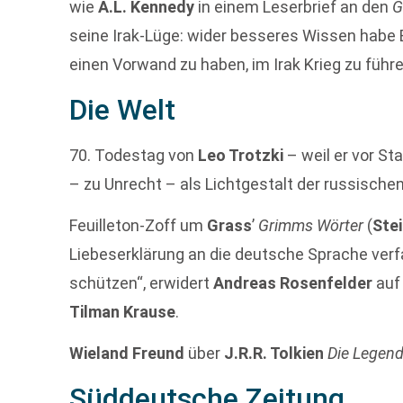
wie
A.L. Kennedy
in einem Leserbrief an den
G
seine Irak-Lüge: wider besseres Wissen habe B
einen Vorwand zu haben, im Irak Krieg zu führe
Die Welt
70. Todestag von
Leo Trotzki
– weil er vor Stal
– zu Unrecht – als Lichtgestalt der russischen
Feuilleton-Zoff um
Grass
’
Grimms Wörter
(
Stei
Liebeserklärung an die deutsche Sprache verf
schützen“, erwidert
Andreas Rosenfelder
auf
Tilman Krause
.
Wieland Freund
über
J.R.R. Tolkien
Die Legend
Süddeutsche Zeitung