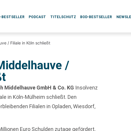
L-BESTSELLER
PODCAST
TITELSCHUTZ
BOD-BESTSELLER
NEWSL
e / Filiale in Köln schließt
Middelhauve /
ßt
rich Middelhauve GmbH & Co. KG
Insolvenz
liale in Köln-Mülheim schließt. Den
erbleibenden Filialen in Opladen, Wiesdorf,
illionen Euro Schulden zutage gefördert,