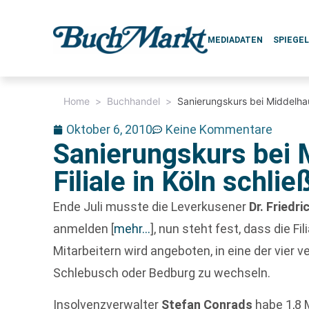
MEDIADATEN
SPIEGE
Home
>
Buchhandel
>
Sanierungskurs bei Middelhauv
Oktober 6, 2010
Keine Kommentare
Sanierungskurs bei 
Filiale in Köln schlie
Ende Juli musste die Leverkusener
Dr. Fried
anmelden
[
mehr…
]
, nun steht fest, dass die Fi
Mitarbeitern wird angeboten, in eine der vier v
Schlebusch oder Bedburg zu wechseln.
Insolvenzverwalter
Stefan Conrads
habe 1,8 M