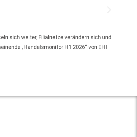
ln sich weiter, Filialnetze verändern sich und
Das ma
cheinende „Handelsmonitor H1 2026“ von EHI
Gäste 
Erfolg
Weit