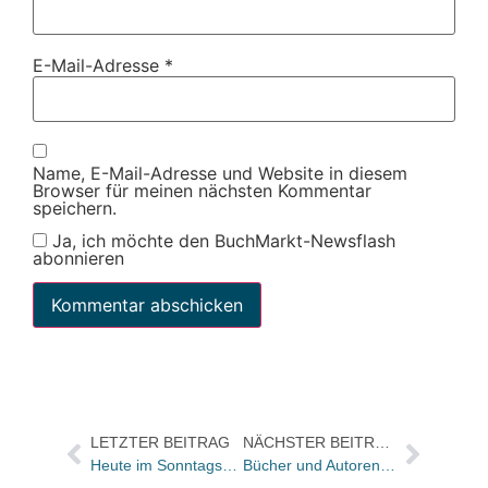
E-Mail-Adresse
*
Name, E-Mail-Adresse und Website in diesem
Browser für meinen nächsten Kommentar
speichern.
Ja, ich möchte den BuchMarkt-Newsflash
abonnieren
LETZTER BEITRAG
NÄCHSTER BEITRAG
Heute im Sonntagsgespräch: Karina Schmidt über die Studie „Arbeiten in der Buchbranche heute“
Bücher und Autoren heute in den Feuilletons von FAS und WamS – und Sprengstoff aus dem „Amt“