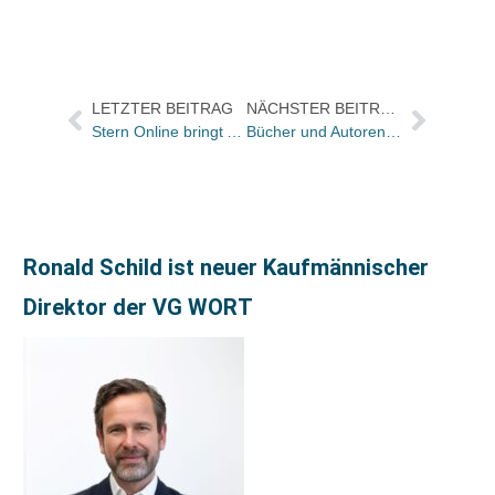
LETZTER BEITRAG
NÄCHSTER BEITRAG
Stern Online bringt Aufbau-Adventskrimi als „Fortsetzungsroman“
Bücher und Autoren heute in den Feuilletons – ein Interview mit Ian McEwan und mehrere Nachrufe auf Swetlana Geier
Ronald Schild ist neuer Kaufmännischer
Direktor der VG WORT