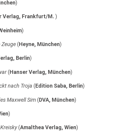
ünchen
)
r Verlag, Frankfurt/M.
)
 Weinheim
)
e Zeuge
(
Heyne, München
)
erlag, Berlin
)
war
(
Hanser Verlag, München
)
ckt nach Troja
(
Edition Saba, Berlin
)
des Maxwell Sim
(
DVA, München
)
Wien
)
 Kreisky
(
Amalthea Verlag, Wien
)