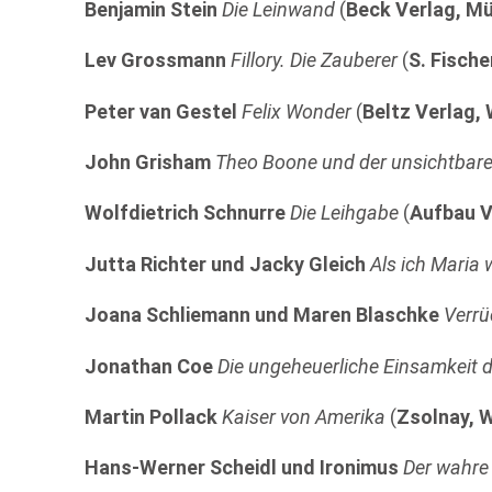
Benjamin Stein
Die Leinwand
(
Beck Verlag, M
Lev Grossmann
Fillory. Die Zauberer
(
S. Fische
Peter van Gestel
Felix Wonder
(
Beltz Verlag,
John Grisham
Theo Boone und der unsichtbar
Wolfdietrich Schnurre
Die Leihgabe
(
Aufbau V
Jutta Richter und Jacky Gleich
Als ich Maria 
Joana Schliemann und Maren Blaschke
Verrü
Jonathan Coe
Die ungeheuerliche Einsamkeit 
Martin Pollack
Kaiser von Amerika
(
Zsolnay, 
Hans-Werner Scheidl und Ironimus
Der wahre