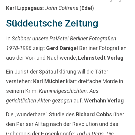
Karl Lippegaus
:
John Coltrane
(
Edel
)
Süddeutsche Zeitung
In
Schöner unsere Paläste! Berliner Fotografien
1978-1998
zeigt
Gerd Danigel
Berliner Fotografien
aus der Vor- und Nachwende,
Lehmstedt Verlag
Ein Jurist der Spätaufklärung will die Täter
verstehen:
Karl Müchler
klärt dreifache Morde in
seinem Krimi
Kriminalgeschichten. Aus
gerichtlichen Akten gezogen
auf.
Werhahn Verlag
Die „wunderbare“ Studie des
Richard Cobb
s über
den Pariser Alltag nach der Revolution und das
Gehemnis der Hosenknöpfe:
Tod in Paris. Die