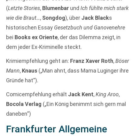
(
Letzte Stories
,
Blumenbar
und
Ich fühlte mich stark
wie die Braut…
,
Songdog
), über
Jack Black
s
historischen Essay
Gesetzbuch und Ganovenehre
bei
Books ex Oriente
, der das Dilemma zeigt, in
dem jeder Ex-Kriminelle steckt.
Krimiempfehlung geht an:
Franz Xaver Roth
,
Böser
Mann
,
Knaus
(„Man ahnt, dass Mama Luginger ihre
Gründe hat“).
Comicempfehlung erhält
Jack Kent
,
King Aroo
,
Bocola Verlag
(„Ein König benimmt sich gern mal
daneben“)
Frankfurter Allgemeine