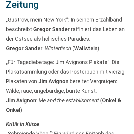
Zeitung
„Güstrow, mein New York“: In seinem Erzählband
beschreibt
Gregor Sander
raffiniert das Leben an
der Ostsee als höllisches Paradies.
Gregor Sander
:
Winterfisch
(
Wallstein
)
„Für Tagediebetage: Jim Avignons Plakate“: Die
Plakatsammlung oder das Posterbuch mit vierzig
Plakaten von
Jim Avignon
bereitet Vergnügen:
Wilde, raue, ungebärdige, bunte Kunst.
Jim Avignon
:
Me and the establishment
(
Onkel &
Onkel
)
Kritik in Kürze
„Schreiende Vögel“: Ein würdiges Epitaph des