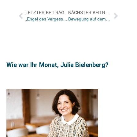
LETZTER BEITRAG
NÄCHSTER BEITRAG
„Engel des Vergessens“ von Bachmann-Preisträgerin Maja Haderlap ab sofort lieferbar
Bewegung auf dem E-Reader-Markt: 3M arbeitet an einem Ausleih-E-Reader für Bibliotheken / Google bringt eigenen E-Reader „Story HD“
Wie war Ihr Monat, Julia Bielenberg?