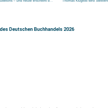
Bücher und Autoren heute in den Feuilletons – und heute erscheint der neue Roman von Charlotte Roche
Thomas Klugkist wird Stellver
s des Deutschen Buchhandels 2026