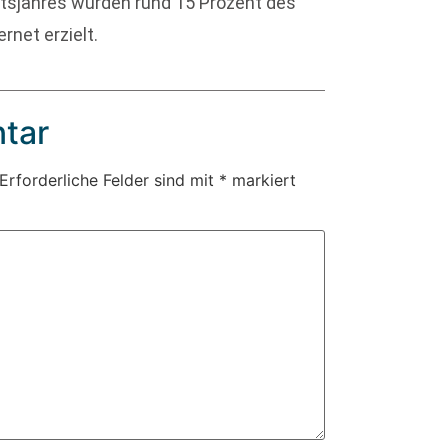
ftsjahres wurden rund 15 Prozent des
net erzielt.
tar
Erforderliche Felder sind mit
*
markiert