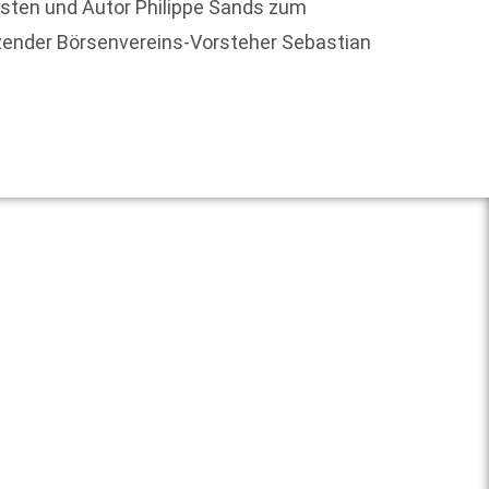
isten und Autor Philippe Sands zum
Sternb
tzender Börsenvereins-Vorsteher Sebastian
zahlre
Weit