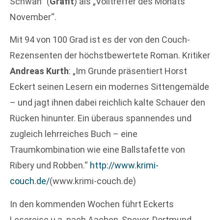
Schwan“ (
Grafit
) als „Volltreffer des Monats
November“.
Mit 94 von 100 Grad ist es der von den Couch-
Rezensenten der höchstbewertete Roman. Kritiker
Andreas Kurth
: „Im Grunde präsentiert Horst
Eckert seinen Lesern ein modernes Sittengemälde
– und jagt ihnen dabei reichlich kalte Schauer den
Rücken hinunter. Ein überaus spannendes und
zugleich lehrreiches Buch – eine
Traumkombination wie eine Ballstafette von
Ribery und Robben.“
http://www.krimi-
couch.de/
(www.krimi-couch.de)
In den kommenden Wochen führt Eckerts
Lesereise u.a. nach Aachen, Speyer, Dortmund,