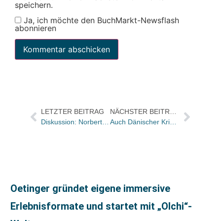
speichern.
Ja, ich möchte den BuchMarkt-Newsflash
abonnieren
LETZTER BEITRAG
NÄCHSTER BEITRAG
Diskussion: Norbert Schaepe zu den Thesen von Andreas Meyer und Arnd Roszinsky-Terjung
Auch Dänischer Krimipreis für Leif G.W. Persson
Oetinger gründet eigene immersive
Erlebnisformate und startet mit „Olchi“-