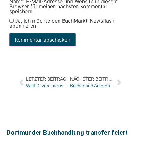
Name, E-Mail-Adresse und Website in diesem
Browser für meinen nächsten Kommentar
speichern.
Ja, ich möchte den BuchMarkt-Newsflash
abonnieren
LETZTER BEITRAG
NÄCHSTER BEITRAG
Wulf D. von Lucius über „Das Glück der Bücher“
Bücher und Autoren heute in den Feuilletons von FAS und WamS – und „ist das Zen oder Zauberei?“
Dortmunder Buchhandlung transfer feiert