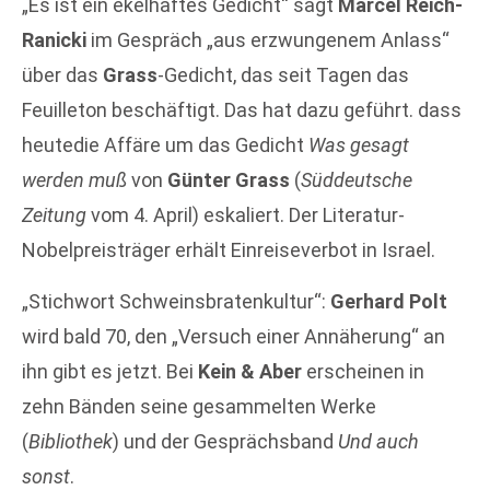
„Es ist ein ekelhaftes Gedicht“ sagt
Marcel Reich-
Ranicki
im Gespräch „aus erzwungenem Anlass“
über das
Grass
-Gedicht, das seit Tagen das
Feuilleton beschäftigt. Das hat dazu geführt. dass
heutedie Affäre um das Gedicht
Was gesagt
werden muß
von
Günter Grass
(
Süddeutsche
Zeitung
vom 4. April) eskaliert. Der Literatur-
Nobelpreisträger erhält Einreiseverbot in Israel.
„Stichwort Schweinsbratenkultur“:
Gerhard Polt
wird bald 70, den „Versuch einer Annäherung“ an
ihn gibt es jetzt. Bei
Kein & Aber
erscheinen in
zehn Bänden seine gesammelten Werke
(
Bibliothek
) und der Gesprächsband
Und auch
sonst
.