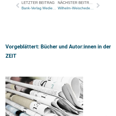
LETZTER BEITRAG
NÄCHSTER BEITRAG
Bank-Verlag Medien GmbH und BV Zahlungssysteme GmbH verschmelzen zur Bank-Verlag GmbH / Henrik Langen und Matthias Strobel treten in die Geschäftsführung ein
Wilhelm-Weischedel-Fonds mit 25.000 Euro ausgeschrieben / Frist für Förderanträge: 15. Mai
Vorgeblättert: Bücher und Autor:innen in der
ZEIT