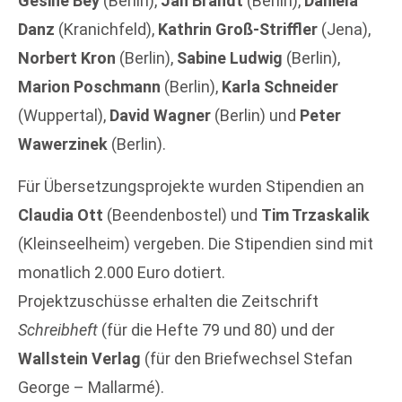
Gesine Bey
(Berlin),
Jan Brandt
(Berlin),
Daniela
Danz
(Kranichfeld),
Kathrin Groß-Striffler
(Jena),
Norbert Kron
(Berlin),
Sabine Ludwig
(Berlin),
Marion Poschmann
(Berlin),
Karla Schneider
(Wuppertal),
David Wagner
(Berlin) und
Peter
Wawerzinek
(Berlin).
Für Übersetzungsprojekte wurden Stipendien an
Claudia Ott
(Beendenbostel) und
Tim Trzaskalik
(Kleinseelheim) vergeben. Die Stipendien sind mit
monatlich 2.000 Euro dotiert.
Projektzuschüsse erhalten die Zeitschrift
Schreibheft
(für die Hefte 79 und 80) und der
Wallstein Verlag
(für den Briefwechsel Stefan
George – Mallarmé).