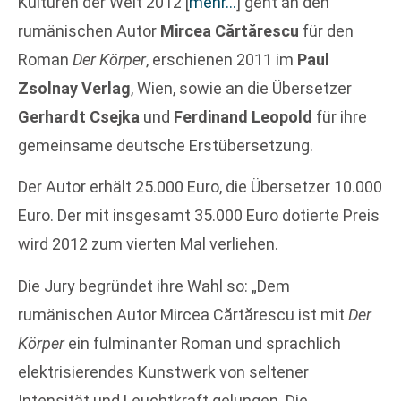
Kulturen der Welt 2012
[
mehr…
]
geht an den
rumänischen Autor
Mircea Cărtărescu
für den
Roman
Der Körper
, erschienen 2011 im
Paul
Zsolnay Verlag
, Wien, sowie an die Übersetzer
Gerhardt Csejka
und
Ferdinand Leopold
für ihre
gemeinsame deutsche Erstübersetzung.
Der Autor erhält 25.000 Euro, die Übersetzer 10.000
Euro. Der mit insgesamt 35.000 Euro dotierte Preis
wird 2012 zum vierten Mal verliehen.
Die Jury begründet ihre Wahl so: „Dem
rumänischen Autor Mircea Cărtărescu ist mit
Der
Körper
ein fulminanter Roman und sprachlich
elektrisierendes Kunstwerk von seltener
Intensität und Leuchtkraft gelungen. Die