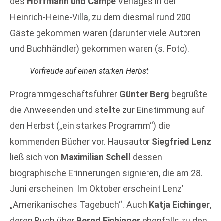
des
Hoffmann und Campe
Verlages in der
Heinrich-Heine-Villa, zu dem diesmal rund 200
Gäste gekommen waren (darunter viele Autoren
und Buchhändler) gekommen waren (s. Foto).
Vorfreude auf einen starken Herbst
Programmgeschäftsführer
Günter Berg
begrüßte
die Anwesenden und stellte zur Einstimmung auf
den Herbst („ein starkes Programm“) die
kommenden Bücher vor. Hausautor
Siegfried Lenz
ließ sich von
Maximilian Schell
dessen
biographische Erinnerungen signieren, die am 28.
Juni erscheinen. Im Oktober erscheint Lenz’
„Amerikanisches Tagebuch“. Auch
Katja Eichinger
,
deren Buch über
Bernd Eichinger
ebenfalls zu den