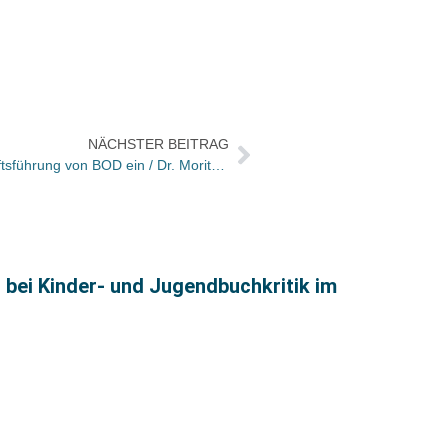
NÄCHSTER BEITRAG
Dr. Florian Geuppert tritt in Geschäftsführung von BOD ein / Dr. Moritz Hagenmüller jetzt ganz bei Libri
bei Kinder- und Jugendbuchkritik im
Hörbu