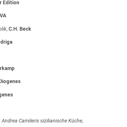
 Edition
VA
lik
,
C.H. Beck
driga
rkamp
Diogenes
genes
:
Andrea Camileris sizilianische Küche
,