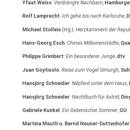
Yfaat Weiss
:
Verdrängte Nachbarn
,
Hamburger
Rolf Lamprecht
:
Ich gehe bis nach Karlsruhe
,
D
Michael Stolleis
(Hg.):
Herzkammern der Repub
Hans-Georg Esch
:
Chinas Millionenstädte
,
Qua
Philippe Grimbert
:
Ein besonderer Junge
,
dtv
Juan Goytisolo
:
Reise zum Vogel Simurgh
,
Suh
Hansjörg Schneider
:
Nilpferd unter dem Haus
,
Hansjörg Schneider
:
Nachtbuch für Astrid
,
Dio
Gabriele Kunkel
:
Ein italienischer Sommer
,
GU
Martina Meuth u. Bernd Neuner-Duttenhofer