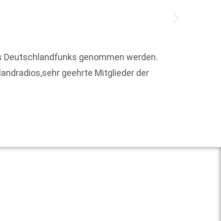
Der Hö
 des Deutschlandfunks genommen werden.
Verbun
andradios,sehr geehrte Mitglieder der
Gesprä
Weit