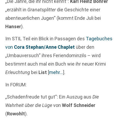
„Die Jahre, die ihr nicht kennt“:
Karl Heinz Bohrer
„erzählt in
Granatsplitter
die Geschichte einer
abenteuerlichen Jugen“ (kommt Ende Juli bei
Hanser
).
Im STIL Teil ein Blick in Passagen des
Tagebuches
von
Cora Stephan/Anne Chaplet
über den
„Umbauversuch“ ihres Feriendominzils – wird
bestimmt auch mal ein Buch wie ihr neuer Krimi
Erleuchtung
bei
List
[
mehr…
]
.
In FORUM:
„Schadenfreude tut gut“: Ein Auszug aus
Die
Wahrheit über die Lüge
von
Wolf Schneider
(
Rowohlt
).