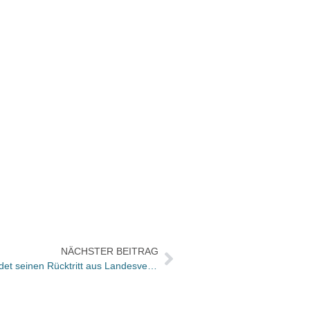
NÄCHSTER BEITRAG
Hermann-Arndt Riethmüller begründet seinen Rücktritt aus Landesverband