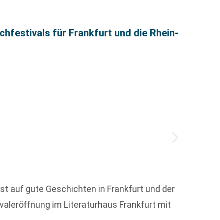
Selbst
festivals für Frankfurt und die Rhein-
t auf gute Geschichten in Frankfurt und der
Selbst
ivaleröffnung im Literaturhaus Frankfurt mit
Bestse