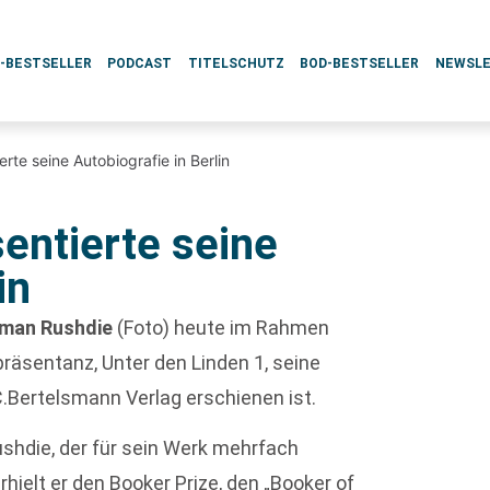
L-BESTSELLER
PODCAST
TITELSCHUTZ
BOD-BESTSELLER
NEWSL
rte seine Autobiografie in Berlin
entierte seine
in
lman Rushdie
(Foto) heute im Rahmen
räsentanz, Unter den Linden 1, seine
 C.Bertelsmann Verlag erschienen ist.
hdie, der für sein Werk mehrfach
ielt er den Booker Prize, den „Booker of