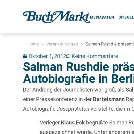
MEDIADATEN
SPIEGE
Home
>
Veranstaltungen
>
Salman Rushdie präsentie
Oktober 1, 2012
Keine Kommentare
Salman Rushdie präs
Autobiografie in Berl
Der Andrang der Journalisten war groß, als
Sa
einer Pressekonferenz in der
Bertelsmann
Rep
Autobiografie
Joseph Anton
vorstellte, die im
Verleger
Klaus Eck
begrüßte Salman Rus
ausgezeichnet wurde. Unter anderem erh