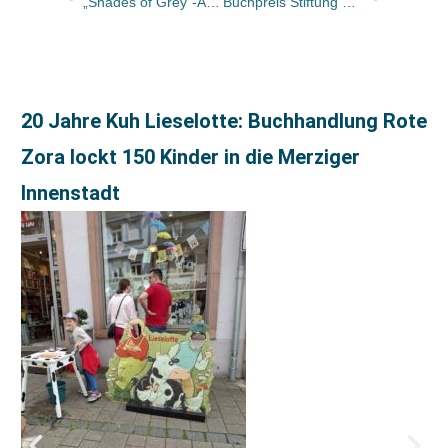
„Shades of Grey“-Autorin E L James kommt nach Deutschland – mit weltweit über 50 Mio Exemplaren im Koffer
Buchpreis Stiftung Ravensburger Verlag 2012 geht an Sten Nadolny für „Weitlings Sommerfrische“
20 Jahre Kuh Lieselotte: Buchhandlung Rote
Zora lockt 150 Kinder in die Merziger
Innenstadt