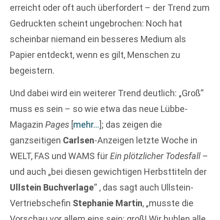
erreicht oder oft auch überfordert – der Trend zum
Gedruckten scheint ungebrochen: Noch hat
scheinbar niemand ein besseres Medium als
Papier entdeckt, wenn es gilt, Menschen zu
begeistern.
Und dabei wird ein weiterer Trend deutlich: „Groß“
muss es sein – so wie etwa das neue Lübbe-
Magazin
Pages
[
mehr…
]
; das zeigen die
ganzseitigen
Carlsen
-Anzeigen letzte Woche in
WELT, FAS und WAMS für
Ein plötzlicher Todesfall
–
und auch „bei diesen gewichtigen Herbsttiteln der
Ullstein Buchverlage
“ , das sagt auch Ullstein-
Vertriebschefin
Stephanie Martin
, „musste die
Vorschau vor allem eins sein: groß! Wir buhlen alle