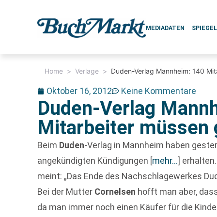
MEDIADATEN
SPIEGE
Home
>
Verlage
>
Duden-Verlag Mannheim: 140 Mit
Oktober 16, 2012
Keine Kommentare
Duden-Verlag Mannh
Mitarbeiter müssen
Beim
Duden
-Verlag in Mannheim haben gester
angekündigten Kündigungen
[
mehr…
]
erhalten
meint: „Das Ende des Nachschlagewerkes Dude
Bei der Mutter
Cornelsen
hofft man aber, dass 
da man immer noch einen Käufer für die Kind