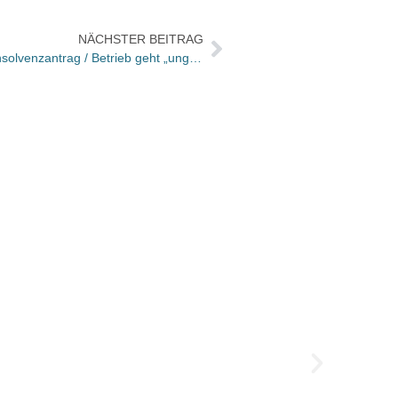
NÄCHSTER BEITRAG
Buchhandlung Baumgärtner stellt Insolvenzantrag / Betrieb geht „ungeschmälert“ weiter
Selbst