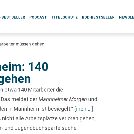
L-BESTSELLER
PODCAST
TITELSCHUTZ
BOD-BESTSELLER
NEWSL
arbeiter müssen gehen
eim: 140
 gehen
n etwa 140 Mitarbeiter die
. Das meldet der
Mannheimer Morgen
und
n in Mannheim ist besiegelt.“
[
mehr…
]
nicht alle Arbeitsplätze verloren gehen,
er- und Jugendbuchsparte suche.