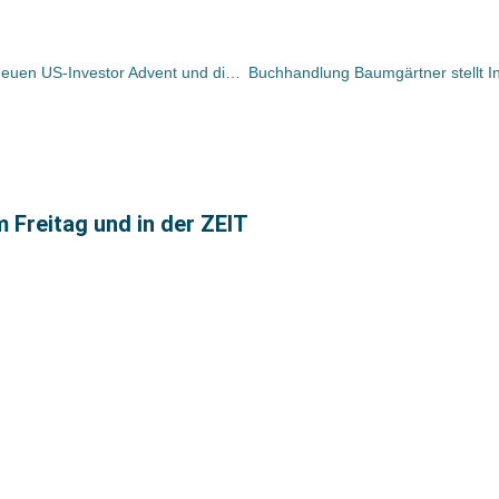
Lesetipp FTD: Eine Seite über den neuen US-Investor Advent und die Ziele von Douglas/Thalia
m Freitag und in der ZEIT