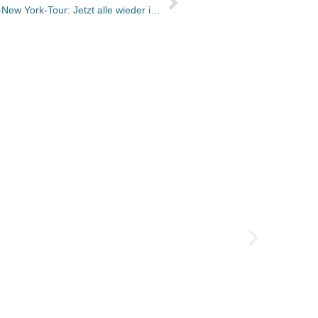
Das Abschiedsfoto der Mairdumont-New York-Tour: Jetzt alle wieder in der Heimat
Das D
Das Di
Instit