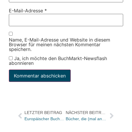
E-Mail-Adresse
*
Name, E-Mail-Adresse und Website in diesem
Browser für meinen nächsten Kommentar
speichern.
Ja, ich möchte den BuchMarkt-Newsflash
abonnieren
LETZTER BEITRAG
NÄCHSTER BEITRAG
Europäischer Buchmarkt 2011: Buchverkauf über Buch- und Großhandel auf über 80 Prozent gestiegen / Gesamtmarkt um knapp drei Prozent geschrumpft
Bücher, die (mal anders) Lust auf Weihnachten machen