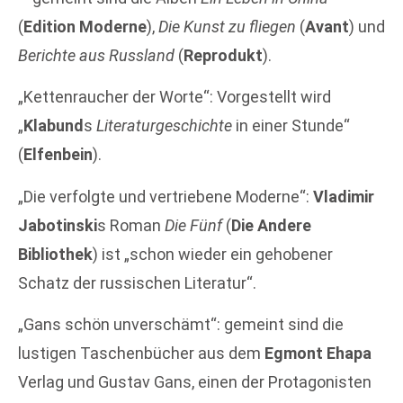
(
Edition Moderne
),
Die Kunst zu fliegen
(
Avant
) und
Berichte aus Russland
(
Reprodukt
).
„Kettenraucher der Worte“: Vorgestellt wird
„
Klabund
s
Literaturgeschichte
in einer Stunde“
(
Elfenbein
).
„Die verfolgte und vertriebene Moderne“:
Vladimir
Jabotinski
s Roman
Die Fünf
(
Die Andere
Bibliothek
) ist „schon wieder ein gehobener
Schatz der russischen Literatur“.
„Gans schön unverschämt“: gemeint sind die
lustigen Taschenbücher aus dem
Egmont Ehapa
Verlag und Gustav Gans, einen der Protagonisten