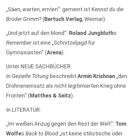
„Säen, warten, ernten“: gemeint ist
Kennst du die
Brüder Grimm?
(
Bertuch Verlag
, Weimar).
„Und jetzt auf den Mond“:
Roland Jungbluth
s
Remember
ist eine „Schnitzeljagd für
Gymnasiasten“ (
Arena
).
Unter NEUE SACHBÜCHER:
In
Gezielte Tötung
beschreibt
Armin Krishnan
„den
Drohneneinsatz als nicht legitimierten Krieg ohne
Fronten“ (
Matthes & Seitz
).
In LITERATUR:
„Im weißen Anzug gegen den Rest der Welt“:
Tom
Wolfe
s
Back to Blood
„ist keine stilistische oder