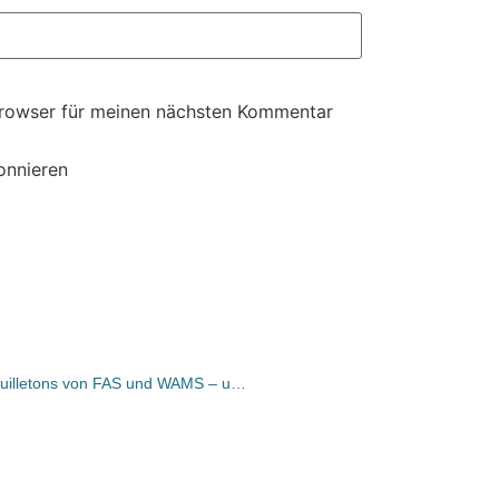
Browser für meinen nächsten Kommentar
onnieren
Bücher und Autoren heute in den Feuilletons von FAS und WAMS – und ein „phantastischer Angeberroman“