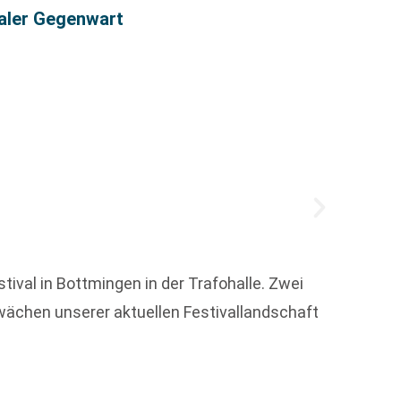
taler Gegenwart
Vorgeb
tival in Bottmingen in der Trafohalle. Zwei
hwächen unserer aktuellen Festivallandschaft
Welche
Weit