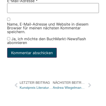
E-Mail-Adresse
*
Name, E-Mail-Adresse und Website in diesem
Browser für meinen nächsten Kommentar
speichern.
Ja, ich möchte den BuchMarkt-Newsflash
abonnieren
LETZTER BEITRAG
NÄCHSTER BEITRAG
Kunstpreis Literatur 2013 der Akademie der Künste Berlin geht an Reinhard Kaiser-Mühlecker
Andrea Wiegelmann übernimmt Leitung von Niggli und Benteli