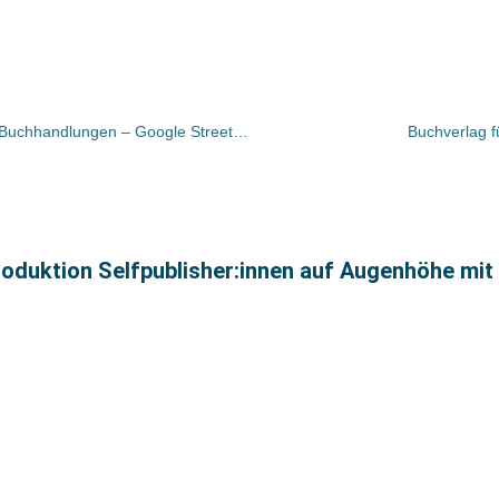
Virtuelle Besichtigungstouren durch Buchhandlungen – Google Street View machts möglich
Buchverlag fü
produktion Selfpublisher:innen auf Augenhöhe mit