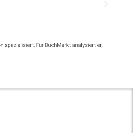
Ich wil
 spezialisiert. Für BuchMarkt analysiert er,
Strukt
Weit