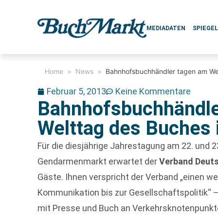
MEDIADATEN
SPIEGE
Home
>
News
>
Bahnhofsbuchhändler tagen am Welt
Februar 5, 2013
Keine Kommentare
Bahnhofsbuchhändle
Welttag des Buches i
Für die diesjährige Jahrestagung am 22. und 23
Gendarmenmarkt erwartet der
Verband Deut
Gäste. Ihnen verspricht der Verband „einen w
Kommunikation bis zur Gesellschaftspolitik“ 
mit Presse und Buch an Verkehrsknotenpunkt