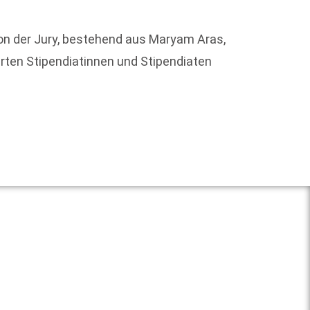
von der Jury, bestehend aus Maryam Aras,
Vom 29
rten Stipendiatinnen und Stipendiaten
bieten
finden 
Weit