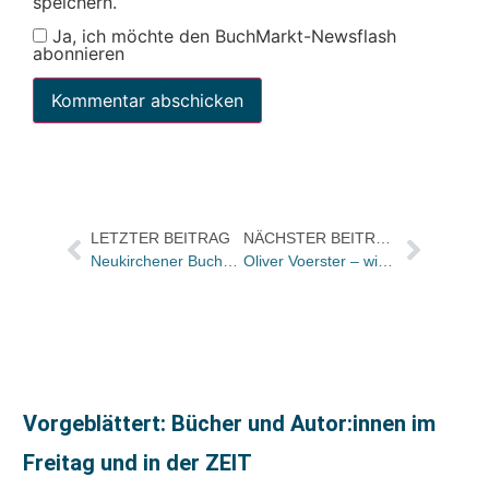
speichern.
Ja, ich möchte den BuchMarkt-Newsflash
abonnieren
LETZTER BEITRAG
NÄCHSTER BEITRAG
Neukirchener Buchhändler-Kampagne: Lesung mit Markus Majowski zu gewinnen
Oliver Voerster – wie zuverlässig sind Ihre Lieferanten?
Vorgeblättert: Bücher und Autor:innen im
Freitag und in der ZEIT